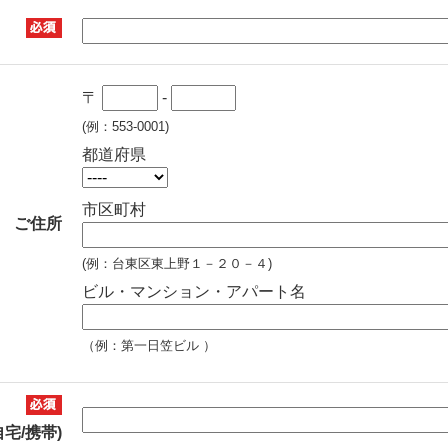
〒
-
(例：553-0001)
都道府県
市区町村
ご住所
(例：台東区東上野１－２０－４)
ビル・マンション・アパート名
（例：第一日笠ビル ）
自宅/携帯)