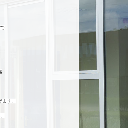
で
迄
げます。
、