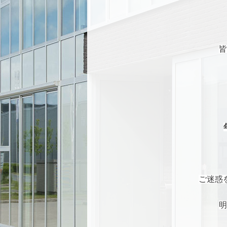
皆
ご迷惑
明