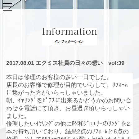
2017.08.01 エクミス社員の日々の想い vol:39
本日は修理のお客様の多い一日でした。
店長のお客様で修理が目的でいらして、
ﾘﾌｫｰﾑ
に繋がった方がいらっしゃいました。
朝、
ｲﾔﾘﾝｸﾞをﾋﾟｱｽに出来るかどうかのお問い合
わせを電話に
て頂き、お昼過ぎ頃いらっしゃい
ました。
修理したいｲﾔﾘﾝｸﾞの他に昭和ｼﾞｭｴﾘｰのﾘﾝｸﾞを2
本
お持ち頂いており、結果2点のﾘﾌｫｰﾑと6点の