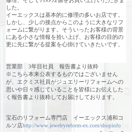
修理、
そしてｸﾘｽﾒﾗ2個をお買い上げいただきま
した。
イーエックスは基本的に修理の多いお店です。
しかし、
少しの接点からこのように大きなリフ
ォームに繋がります。
そういったお客様の背景
にある小さな情報を拾い上げ、
お客様の目的の
更に先に繋がる提案を心掛けていきたいです。
営業部 3年目社員 報告書より抜粋
※こちら本来公表するものではございません
が、エクミス社員がジュエリーリフォームへの
思いや日々感じていることを皆様にお伝えした
く報告書より抜粋してお届けしております。
宝石のリフォーム専門店 イーエックス浦和コ
ルソ店
http://www.jewelryreform-ex.com/shopinfo